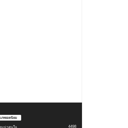
เภทยอดนิยม
4498
รมน่าสนใจ