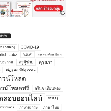
ยกำกับ
COVID-19
ve Learning
rfish Labz
ก.ค.ศ.
กระทรวงศึกษาธิการ
คุรุสภา
ครูผู้ช่วย
รประกวด
อ
ณัฏฐพล ทีปสุวรรณ
าวน์โหลด
วน์โหลดฟรี
ตรีนุช เทียนทอง
ดสอบออนไลน์
บรรจุครู
ภาษาไทย
ภาษาอังกฤษ
กงานราชการ