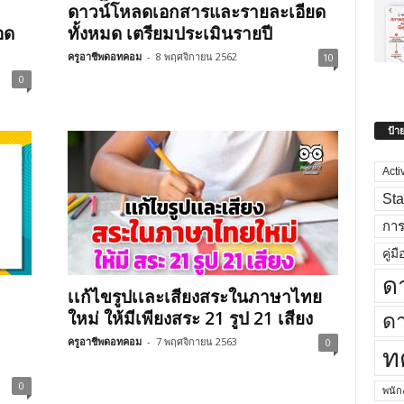
ดาวน์โหลดเอกสารและรายละเอียด
อด
ทั้งหมด เตรียมประเมินรายปี
ครูอาชีพดอทคอม
-
8 พฤศจิกายน 2562
10
0
ป้า
Acti
Sta
กา
คู่มื
ด
เเก้ไขรูปเเละเสียงสระในภาษาไทย
ใหม่ ให้มีเพียงสระ 21 รูป 21 เสียง
ดา
ครูอาชีพดอทคอม
-
7 พฤศจิกายน 2563
0
ท
0
พนั