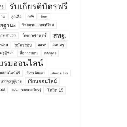
รับเกียรติบัตรฟรี
ครู
ลูกเสือ
วPA
งาน
วันครู
ทยฐานะ
วิทยฐานะเกณฑ์ใหม่
สพฐ.
วิทยาศาสตร์
ยาการคำนวณ
สมัครสอบ
สอบครู
ครงาน
สสวท
รูผู้ช่วย
สื่อการสอน
หลักสูตร
บรมออนไลน์
มออนไลน์ฟรี
อัมพร พินะสา
เปิดภาคเรียน
เรียนออนไลน์
กบรรจุครูผู้ช่วย
โควิด 19
ฟล์
แผนการจัดการเรียนรู้