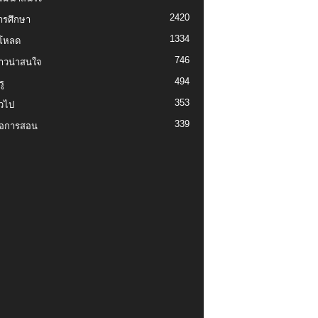
2420
ารศึกษา
1334
์โหลด
746
งราวน่าสนใจ
494
ู
353
่วไป
339
่อการสอน