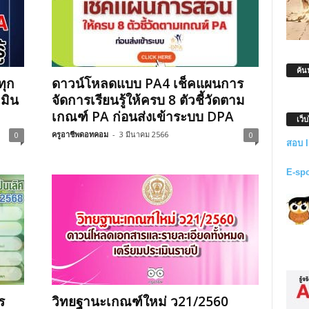
ค้น
ทุก
ดาวน์โหลดแบบ PA4 เช็คแผนการ
เมิน
จัดการเรียนรู้ให้ครบ 8 ตัวชี้วัดตาม
เกณฑ์ PA ก่อนส่งเข้าระบบ DPA
เว็
ครูอาชีพดอทคอม
-
3 มีนาคม 2566
0
0
สอบ 
E-sp
ร
วิทยฐานะเกณฑ์ใหม่ ว21/2560