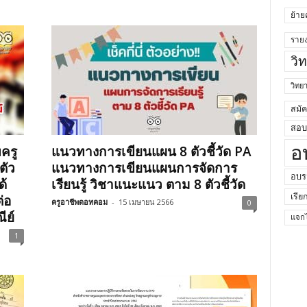
ย้าย
ราย
วิ
วิท
สมั
สอบค
อ
ครู
แนวทางการเขียนแผน 8 ตัวชี้วัด PA
ตัว
แนวทางการเขียนแผนการจัดการ
อบร
ด้
เรียนรู้ วิชาแนะแนว ตาม 8 ตัวชี้วัด
่อ
เรีย
ครูอาชีพดอทคอม
-
15 เมษายน 2566
0
ีย์
แจกไ
1