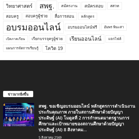
สพฐ.
วิทยาศาสตร์
สมัครสอบ
สมัครงาน
สสวท
สอบครูผู้ช่วย
สอบครู
สื่อการสอน
หลักสูตร
อบรมออนไลน์
อบรมออนไลน์ฟรี
อัมพร พินะสา
เรียนออนไลน์
เรียกบรรจุครูผู้ช่วย
แจกไฟล์
เปิดภาคเรียน
โควิด 19
แผนการจัดการเรียนรู้
ข่าวมากยิ่งขึ้น
สพฐ. ขอเชิญอบรมออนไลน์ หลักสูตรการดำเนินงาน
ประกันคุณภาพ ภายในสถานศึกษาด้วยปัญญา
ประดิษฐ์ (AI) โมดูลที่ 2 การกำหนดมาตรฐานการ
ศึกษาและเป้าหมายของสถานศึกษาด้วยปัญญา
ประดิษฐ์ (AI) 8 สิงหาคม...
5 สิงหาคม 2569