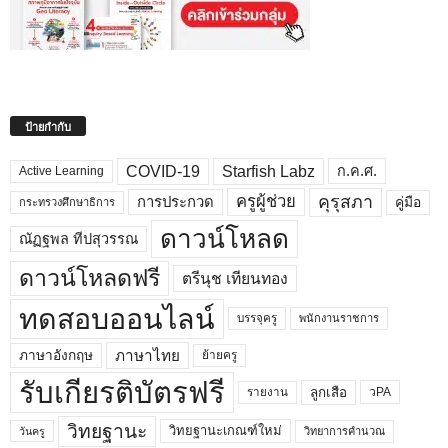
ป้ายกำกับ
COVID-19
Starfish Labz
ก.ค.ศ.
Active Learning
คุรุสภา
ครูผู้ช่วย
คู่มือ
การประกวด
กระทรวงศึกษาธิการ
ดาวน์โหลด
ณัฏฐพล ทีปสุวรรณ
ดาวน์โหลดฟรี
ตรีนุช เทียนทอง
ทดสอบออนไลน์
บรรจุครู
พนักงานราชการ
ภาษาไทย
ภาษาอังกฤษ
ย้ายครู
รับเกียรติบัตรฟรี
ลูกเสือ
วPA
รายงาน
วิทยฐานะ
วิทยฐานะเกณฑ์ใหม่
วิทยาการคำนวณ
วันครู