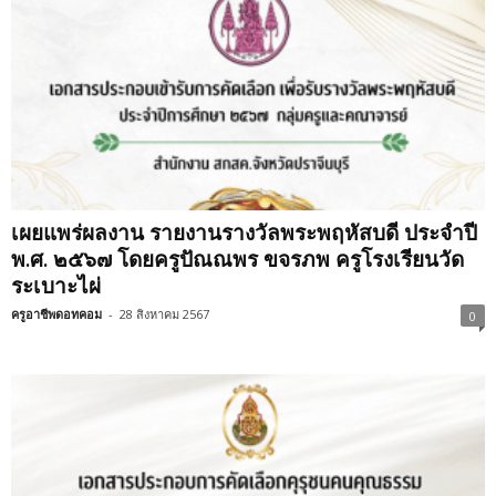
เผยแพร่ผลงาน รายงานรางวัลพระพฤหัสบดี ประจำปี
พ.ศ. ๒๕๖๗ โดยครูปัณณพร ขจรภพ ครูโรงเรียนวัด
ระเบาะไผ่
ครูอาชีพดอทคอม
-
28 สิงหาคม 2567
0