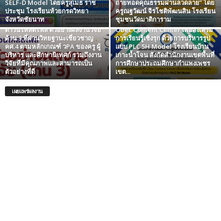
SELF-D Model โดยครูสุเมธ ราช
ถ่ายทอดคุณธรรมผ่านลวดลาย” โดย
ประชุม โรงเรียนห้วยกรดวิทยา
ครูณฐวัฒน์ จิรโชติพัฒนสิน โรงเรียน
จังหวัดชัยนาท
ชุมชนวัดมาติการาม
เผยแพร่ผลงาน การขับเคลื่อนคลังสื่อ
ดาวน์โหลดไฟล์ ตัวอย่างผลงานวิจัย
Obec Content Center เพื่อส่งเสริม
ด้าน 3 ที่ผ่านวิทยฐานะเชี่ยวชาญ
การเรียนรู้เชิงรุก ด้วยการบริหารรูป
คศ.4 ตามหลักเกณฑ์ วPA ของครู ผู้
แบบ PLC 5H Model โรงเรียนบ้าน
บริหาร และศึกษานิเทศก์ รวมถึงงาน
เกาะน้ำโจน สังกัดสำนักงานเขตพื้นที่
วิจัยที่มีคุณภาพและสามารถเป็น
การศึกษาประถมศึกษากำแพงเพชร
ตัวอย่างที่ดี
เขต...
เผยแพร่ผลงาน