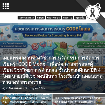
กิจกรรมน่าสนใจ
ข้อสอบ
ข่าวการศึกษา
ข่าวทั่วไป
ครูพาเที่ยว
เผยแพร่ผลงานทางวิชาการ นวัตกรรมการจัดการ
เรียนรู้ “CODE Model” เพื่อพัฒนาสมรรถนะผู้
เรียน วิชาวิทยาการคำนวณ ชั้นประถมศึกษาปีที่ 4
โดย นายณัติเวช หงษ์อินทร โรงเรียนบ้านดอนธาตุ
ท่าฉางท่าพระทราย
ครูอาชีพดอทคอม
-
5 กรกฎาคม 2569
เผยแพร่ผลงาน นวัตกรรมพัฒนาคนดี
ด้วยการศึกษาค้นคว้าด้วยตนเองผ่าน
เผยแพร่ผลงาน นวัตกรรม “ตอกลาย
กระบวนการเรียนรู้แบบค้นพบ ด้วย
ผ้าด้วยดอกไม้ สืบสานศิลป์ไทย