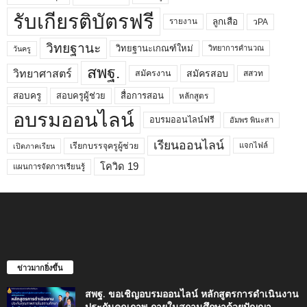
รับเกียรติบัตรฟรี
ลูกเสือ
วPA
รายงาน
วิทยฐานะ
วิทยฐานะเกณฑ์ใหม่
วิทยาการคำนวณ
วันครู
สพฐ.
วิทยาศาสตร์
สมัครสอบ
สมัครงาน
สสวท
สอบครูผู้ช่วย
สอบครู
สื่อการสอน
หลักสูตร
อบรมออนไลน์
อบรมออนไลน์ฟรี
อัมพร พินะสา
เรียนออนไลน์
เรียกบรรจุครูผู้ช่วย
แจกไฟล์
เปิดภาคเรียน
โควิด 19
แผนการจัดการเรียนรู้
ข่าวมากยิ่งขึ้น
สพฐ. ขอเชิญอบรมออนไลน์ หลักสูตรการดำเนินงาน
ประกันคุณภาพ ภายในสถานศึกษาด้วยปัญญา