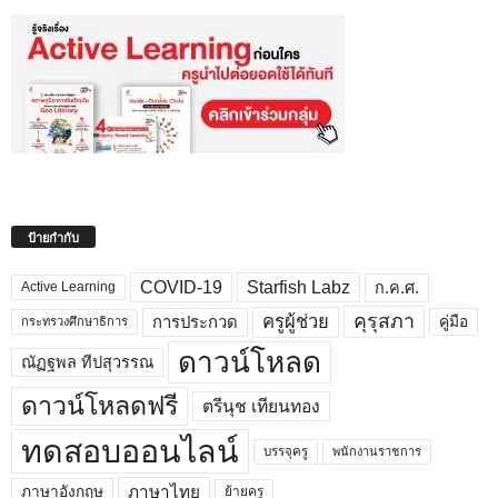
ป้ายกำกับ
COVID-19
Starfish Labz
ก.ค.ศ.
Active Learning
คุรุสภา
ครูผู้ช่วย
คู่มือ
การประกวด
กระทรวงศึกษาธิการ
ดาวน์โหลด
ณัฏฐพล ทีปสุวรรณ
ดาวน์โหลดฟรี
ตรีนุช เทียนทอง
ทดสอบออนไลน์
บรรจุครู
พนักงานราชการ
ภาษาไทย
ภาษาอังกฤษ
ย้ายครู