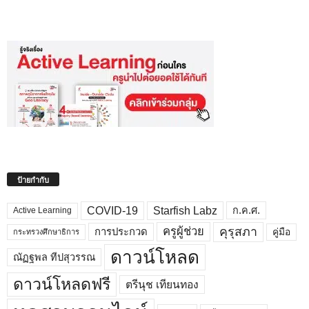
ป้ายกำกับ
COVID-19
Starfish Labz
ก.ค.ศ.
Active Learning
คุรุสภา
ครูผู้ช่วย
คู่มือ
การประกวด
กระทรวงศึกษาธิการ
ดาวน์โหลด
ณัฏฐพล ทีปสุวรรณ
ดาวน์โหลดฟรี
ตรีนุช เทียนทอง