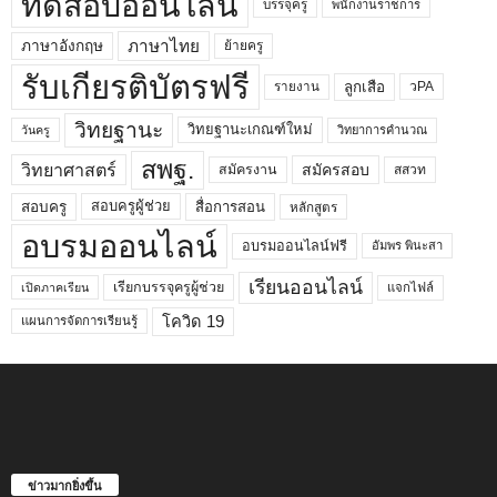
ทดสอบออนไลน์
บรรจุครู
พนักงานราชการ
ภาษาไทย
ภาษาอังกฤษ
ย้ายครู
รับเกียรติบัตรฟรี
ลูกเสือ
วPA
รายงาน
วิทยฐานะ
วิทยฐานะเกณฑ์ใหม่
วิทยาการคำนวณ
วันครู
สพฐ.
วิทยาศาสตร์
สมัครสอบ
สมัครงาน
สสวท
สอบครูผู้ช่วย
สอบครู
สื่อการสอน
หลักสูตร
อบรมออนไลน์
อบรมออนไลน์ฟรี
อัมพร พินะสา
เรียนออนไลน์
เรียกบรรจุครูผู้ช่วย
แจกไฟล์
เปิดภาคเรียน
โควิด 19
แผนการจัดการเรียนรู้
ข่าวมากยิ่งขึ้น