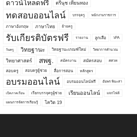
ดาวน์โหลดฟรี
ตรีนุช เทียนทอง
ทดสอบออนไลน์
บรรจุครู
พนักงานราชการ
ภาษาไทย
ภาษาอังกฤษ
ย้ายครู
รับเกียรติบัตรฟรี
ลูกเสือ
วPA
รายงาน
วิทยฐานะ
วิทยฐานะเกณฑ์ใหม่
วิทยาการคำนวณ
วันครู
สพฐ.
วิทยาศาสตร์
สมัครสอบ
สมัครงาน
สสวท
สอบครูผู้ช่วย
สอบครู
สื่อการสอน
หลักสูตร
อบรมออนไลน์
อบรมออนไลน์ฟรี
อัมพร พินะสา
เรียนออนไลน์
เรียกบรรจุครูผู้ช่วย
แจกไฟล์
เปิดภาคเรียน
โควิด 19
แผนการจัดการเรียนรู้