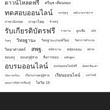
ดาวน์โหลดฟรี
ตรีนุช เทียนทอง
ทดสอบออนไลน์
บรรจุครู
พนักงานราชการ
ภาษาไทย
ภาษาอังกฤษ
ย้ายครู
รับเกียรติบัตรฟรี
ลูกเสือ
วPA
รายงาน
วิทยฐานะ
วิทยฐานะเกณฑ์ใหม่
วิทยาการคำนวณ
วันครู
สพฐ.
วิทยาศาสตร์
สมัครสอบ
สมัครงาน
สสวท
สอบครูผู้ช่วย
สอบครู
สื่อการสอน
หลักสูตร
อบรมออนไลน์
อบรมออนไลน์ฟรี
อัมพร พินะสา
เรียนออนไลน์
เรียกบรรจุครูผู้ช่วย
แจกไฟล์
เปิดภาคเรียน
โควิด 19
แผนการจัดการเรียนรู้