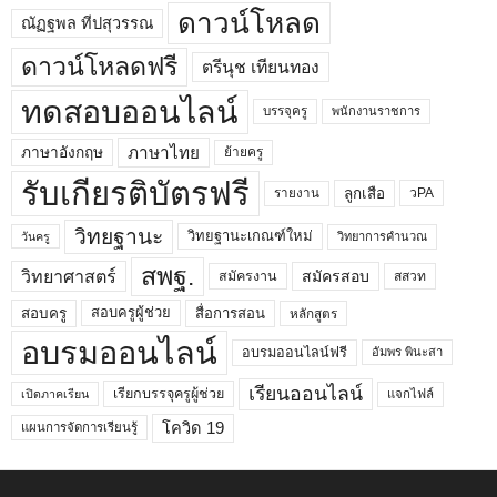
ดาวน์โหลด
ณัฏฐพล ทีปสุวรรณ
ดาวน์โหลดฟรี
ตรีนุช เทียนทอง
ทดสอบออนไลน์
บรรจุครู
พนักงานราชการ
ภาษาไทย
ภาษาอังกฤษ
ย้ายครู
รับเกียรติบัตรฟรี
ลูกเสือ
วPA
รายงาน
วิทยฐานะ
วิทยฐานะเกณฑ์ใหม่
วิทยาการคำนวณ
วันครู
สพฐ.
วิทยาศาสตร์
สมัครสอบ
สมัครงาน
สสวท
สอบครูผู้ช่วย
สอบครู
สื่อการสอน
หลักสูตร
อบรมออนไลน์
อบรมออนไลน์ฟรี
อัมพร พินะสา
เรียนออนไลน์
เรียกบรรจุครูผู้ช่วย
แจกไฟล์
เปิดภาคเรียน
โควิด 19
แผนการจัดการเรียนรู้