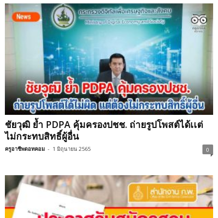
ชัยวุฒิ ย้ำ PDPA คุ้มครองปชช. ถ่ายรูปโพสต์ได้เเต่
ไม่กระทบสิทธิ์ผู้อื่น
ครูอาชีพดอทคอม
-
1 มิถุนายน 2565
0