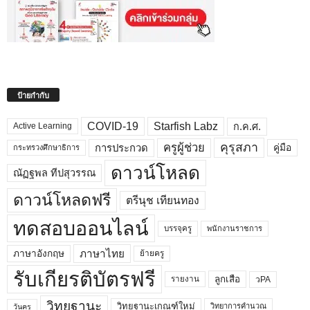
ป้ายกำกับ
COVID-19
Starfish Labz
ก.ค.ศ.
Active Learning
คุรุสภา
ครูผู้ช่วย
คู่มือ
การประกวด
กระทรวงศึกษาธิการ
ดาวน์โหลด
ณัฏฐพล ทีปสุวรรณ
ดาวน์โหลดฟรี
ตรีนุช เทียนทอง
ทดสอบออนไลน์
บรรจุครู
พนักงานราชการ
ภาษาไทย
ภาษาอังกฤษ
ย้ายครู
รับเกียรติบัตรฟรี
ลูกเสือ
วPA
รายงาน
วิทยฐานะ
วิทยฐานะเกณฑ์ใหม่
วิทยาการคำนวณ
วันครู