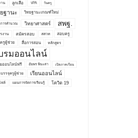
ลูกเสือ
วPA
งาน
วันครู
ทยฐานะ
วิทยฐานะเกณฑ์ใหม่
สพฐ.
วิทยาศาสตร์
ยาการคำนวณ
สมัครสอบ
สอบครู
ครงาน
สสวท
รูผู้ช่วย
สื่อการสอน
หลักสูตร
บรมออนไลน์
มออนไลน์ฟรี
อัมพร พินะสา
เปิดภาคเรียน
เรียนออนไลน์
กบรรจุครูผู้ช่วย
โควิด 19
ฟล์
แผนการจัดการเรียนรู้