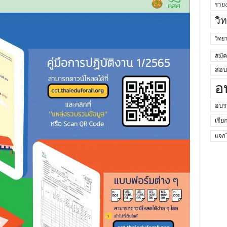
ราย
วิ
วิท
สมั
สอบค
อ
อบร
เรีย
แจกไ