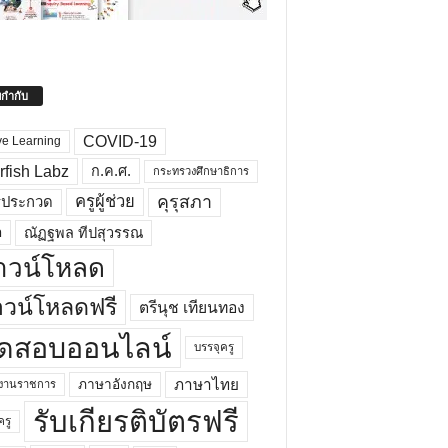
ยกำกับ
COVID-19
ve Learning
rfish Labz
ก.ค.ศ.
กระทรวงศึกษาธิการ
คุรุสภา
ครูผู้ช่วย
รประกวด
อ
ณัฏฐพล ทีปสุวรรณ
าวน์โหลด
วน์โหลดฟรี
ตรีนุช เทียนทอง
ดสอบออนไลน์
บรรจุครู
ภาษาไทย
ภาษาอังกฤษ
กงานราชการ
รับเกียรติบัตรฟรี
ครู