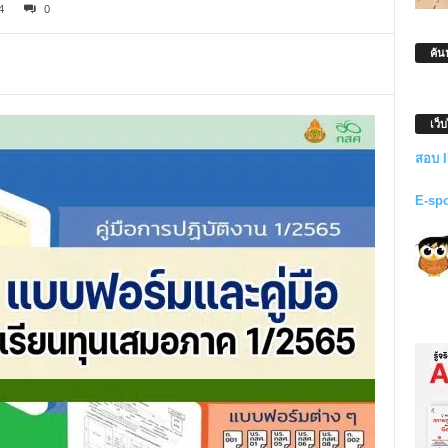
4
0
ค้น
เว็
สอบ 
E-sp