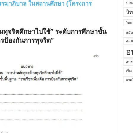
รรมาภิบาล ในสถานศึกษา (โครงการ
ราย
วิ
วิท
ทุจริตศึกษาไปใช้” ระดับการศึกษาขั้น
สมั
ารป้องกันการทุจริต”
สอบค
อ
อบร
เรีย
แจกไ