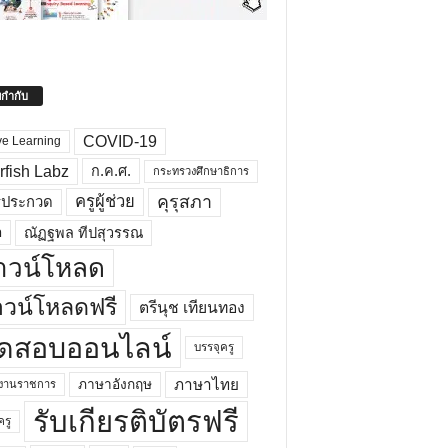
ยกำกับ
COVID-19
ve Learning
rfish Labz
ก.ค.ศ.
กระทรวงศึกษาธิการ
คุรุสภา
ครูผู้ช่วย
รประกวด
อ
ณัฏฐพล ทีปสุวรรณ
าวน์โหลด
วน์โหลดฟรี
ตรีนุช เทียนทอง
ดสอบออนไลน์
บรรจุครู
ภาษาไทย
ภาษาอังกฤษ
กงานราชการ
รับเกียรติบัตรฟรี
ครู