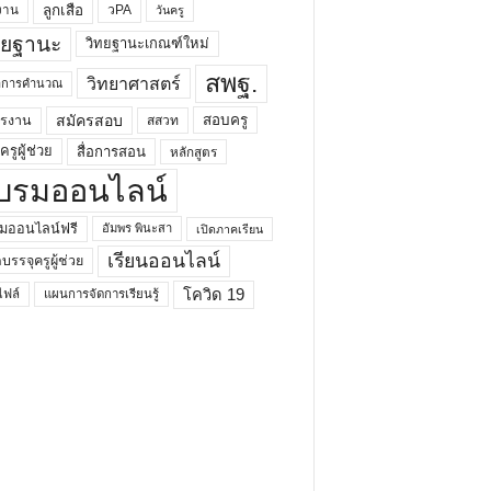
ลูกเสือ
วPA
งาน
วันครู
ทยฐานะ
วิทยฐานะเกณฑ์ใหม่
สพฐ.
วิทยาศาสตร์
ยาการคำนวณ
สมัครสอบ
สอบครู
ครงาน
สสวท
รูผู้ช่วย
สื่อการสอน
หลักสูตร
บรมออนไลน์
มออนไลน์ฟรี
อัมพร พินะสา
เปิดภาคเรียน
เรียนออนไลน์
กบรรจุครูผู้ช่วย
โควิด 19
ฟล์
แผนการจัดการเรียนรู้