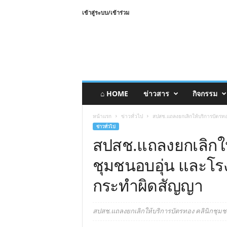
เข้าสู่ระบบ/เข้าร่วม
⌂ HOME
ข่าวสาร
กิจกรรม
หน้าแรก
ข่าวทั่วไป
สปสช.แถลงยกเลิกให้บริการบัตรท
ข่าวทั่วไป
สปสช.แถลงยกเลิกให
ชุมชนอบอุ่น และโร
กระทำผิดสัญญา
สปสช.แถลงยกเลิกให้บริการบัตรทอง คลินิกชุ