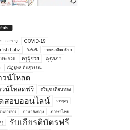
ยกำกับ
COVID-19
ve Learning
rfish Labz
ก.ค.ศ.
กระทรวงศึกษาธิการ
คุรุสภา
ครูผู้ช่วย
รประกวด
อ
ณัฏฐพล ทีปสุวรรณ
าวน์โหลด
วน์โหลดฟรี
ตรีนุช เทียนทอง
ดสอบออนไลน์
บรรจุครู
ภาษาไทย
ภาษาอังกฤษ
กงานราชการ
รับเกียรติบัตรฟรี
ครู