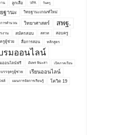
ลูกเสือ
วPA
งาน
วันครู
ทยฐานะ
วิทยฐานะเกณฑ์ใหม่
สพฐ.
วิทยาศาสตร์
ยาการคำนวณ
สมัครสอบ
สอบครู
ครงาน
สสวท
รูผู้ช่วย
สื่อการสอน
หลักสูตร
บรมออนไลน์
มออนไลน์ฟรี
อัมพร พินะสา
เปิดภาคเรียน
เรียนออนไลน์
กบรรจุครูผู้ช่วย
โควิด 19
ฟล์
แผนการจัดการเรียนรู้