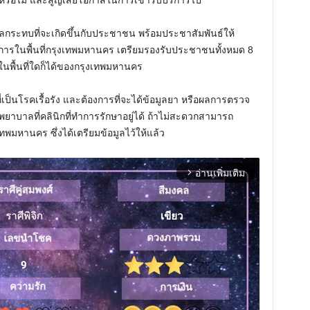
ผลกระทบที่จะเกิดขึ้นกับประชาชน พร้อมประชาสัมพันธ์ให้
รในพื้นที่กรุงเทพมหานคร เตรียมรองรับประชาชนทั้งหมด 8
พื้นที่ใดก็ได้ของกรุงเทพมหานคร
เป็นโรคเรื้อรัง และต้องการที่จะได้ข้อมูลยา หรือผลการตรวจ
บาลที่คลินิกที่ทำการรักษาอยู่ได้ ถ้าไม่สะดวกสามารถ
เทพมหานคร ซึ่งได้เตรียมข้อมูลไว้ให้แล้ว
อ่านเพิ่มเติม
arrow_forward_ios