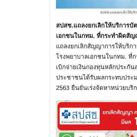
สปสช.แถลงยกเลิกให้บริก
สปสช.แถลงยกเลิกให้บริการบั
เอกชนในกทม. ที่กระทำผิดสั
แถลงยกเลิกสัญญาการให้บริกา
โรงพยาบาลเอกชนในกทม. ที่ก
เบิกจ่ายเงินกองทุนหลักประกั
ประชาชนได้รับผลกระทบประมา
2563 ยืนยันเร่งจัดหาหน่วยบริ