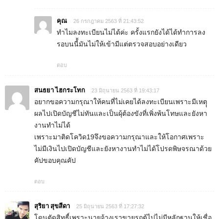
คุณ
26 กรกฎาคม 2563 ที่ 21:43:52
ทำไมลงทะเบียนไม่ได้ค่ะ ครั้งแรกยังได้ได้ทำการลง
รอบนนี้้มันไม่ให้เข้ามีแต่ตรวจสอบอย่างเดียว
ตอบ
สนธยา ไฮกระโทก
23 มิถุนายน 2563 ที่ 19:43:17
อยากขอความกรุณาให้คนที่ไม่เคยได้ลงทะเบียนเพราะมีเหตุุ
ผลไปเปิดบัญชีไม่ทันและเป็นผุ้ต้องขังที่เพิ่งพ้นโทษและยังหา
งานทำไม่ได้
เพราะมาติดโควิด19จึงขอความกรุณาและให้โอกาศเพราะ
ไม่มีเงินไปเปิดบัญชีและยังหางานทำไม่ได้โปรดพิษจรณาด้วย
คัปขอบคุณคัป
ตอบ
สุริยา สุขสีดา
25 มิถุนายน 2563 ที่ 17:27:32
โดนตัดสิทธื์เพราะนายจ้างเราขายรถตู้ไปไม่มีหลักฐานให้เชื่อ