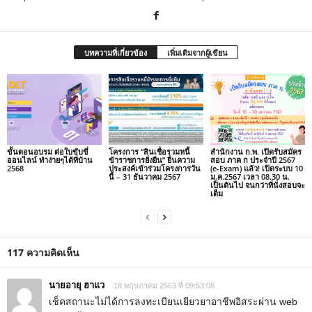
บทความที่เกี่ยวข้อง
เพิ่มเติมจากผู้เขียน
ขั้นตอนอบรม ต่อใบขับขี่
โครงการ “สินเชื่อรวมหนี้
สำนักงาน ก.พ. เปิดรับสมัคร
ออนไลน์ ทำง่ายๆได้ที่บ้าน
ข้าราชการยั่งยืน” ยื่นความ
สอบ ภาค ก ประจำปี 2567
2568
ประสงค์เข้าร่วมโครงการวัน
(e-Exam) แล้ว! เปิดระบบ 10
นี้ – 31 ธันวาคม 2567
ม.ค.2567 เวลา 08.30 น.
เป็นต้นไป จนกว่าที่นั่งสอบจะ
เต็ม
117 ความคิดเห็น
นายอายุ ฮาแว
18 พฤษภาคม 2563 ที่ 09:53:08
เช็คสถานะไม่ได้การลงทะเบียนเยียวยาอาชีพอิสระผ่าน web