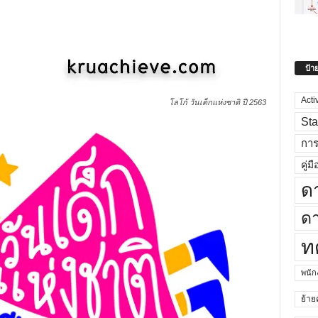
ป้า
Acti
โลโก้ วันเด็กแห่งชาติ ปี 2563
Sta
กา
คู่มื
ด
ดา
ท
พนั
ย้าย