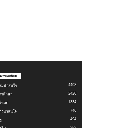
เภทยอดนิยม
4498
รมน่าสนใจ
2420
ารศึกษา
1334
์โหลด
746
งราวน่าสนใจ
494
ู
353