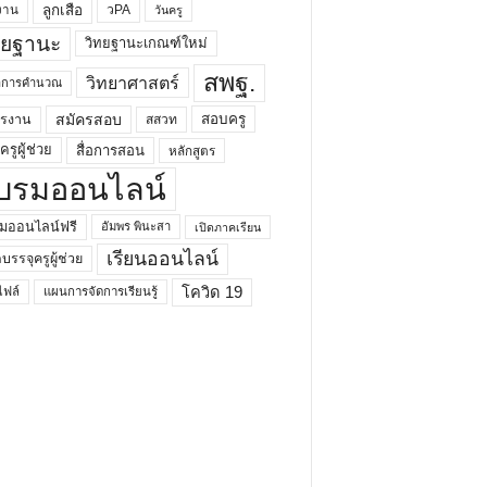
ลูกเสือ
วPA
งาน
วันครู
ทยฐานะ
วิทยฐานะเกณฑ์ใหม่
สพฐ.
วิทยาศาสตร์
ยาการคำนวณ
สมัครสอบ
สอบครู
ครงาน
สสวท
รูผู้ช่วย
สื่อการสอน
หลักสูตร
บรมออนไลน์
มออนไลน์ฟรี
อัมพร พินะสา
เปิดภาคเรียน
เรียนออนไลน์
กบรรจุครูผู้ช่วย
โควิด 19
ฟล์
แผนการจัดการเรียนรู้