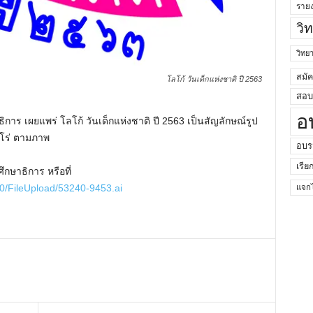
ราย
วิ
วิท
สมั
โลโก้ วันเด็กแห่งชาติ ปี 2563
สอบค
อ
ิการ เผยแพร่ โลโก้ วันเด็กแห่งชาติ ปี 2563 เป็นสัญลักษณ์รูป
ฮีโร่ ตามภาพ
อบร
เรีย
กษาธิการ หรือที่
0/FileUpload/53240-9453.ai
แจกไ