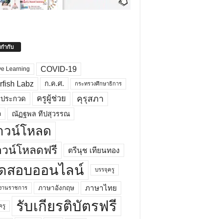
ยกำกับ
COVID-19
ve Learning
rfish Labz
ก.ค.ศ.
กระทรวงศึกษาธิการ
คุรุสภา
ครูผู้ช่วย
รประกวด
อ
ณัฏฐพล ทีปสุวรรณ
าวน์โหลด
วน์โหลดฟรี
ตรีนุช เทียนทอง
ดสอบออนไลน์
บรรจุครู
ภาษาไทย
ภาษาอังกฤษ
กงานราชการ
รับเกียรติบัตรฟรี
ครู