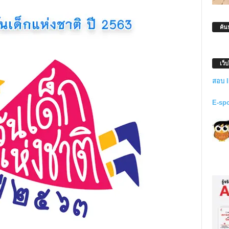
ค้น
เว็
สอบ 
E-sp