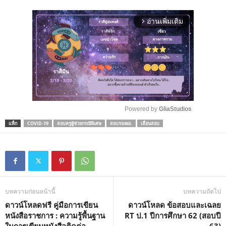
อ่านเพิ่มเติม
arrow_forward_ios
Powered by 
GliaStudios
แท็ก
COVID-19
สอบครูผู้ช่วยกรณีพิเศษ
สอบรองผอ.
เลื่อนสอบ
M
u
t
e
บทความก่อนหน้านี้
บทความถัดไป
ดาวน์โหลดฟรี คู่มือการเขียน
ดาวน์โหลด ข้อสอบและเฉลย
หนังสือราชการ : ความรู้พื้นฐาน
RT ป.1 ปีการศึกษา 62 (สอบปี