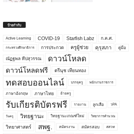
ป้ายกำกับ
COVID-19
Starfish Labz
ก.ค.ศ.
Active Learning
คุรุสภา
ครูผู้ช่วย
คู่มือ
การประกวด
กระทรวงศึกษาธิการ
ดาวน์โหลด
ณัฏฐพล ทีปสุวรรณ
ดาวน์โหลดฟรี
ตรีนุช เทียนทอง
ทดสอบออนไลน์
บรรจุครู
พนักงานราชการ
ภาษาไทย
ภาษาอังกฤษ
ย้ายครู
รับเกียรติบัตรฟรี
ลูกเสือ
วPA
รายงาน
วิทยฐานะ
วิทยฐานะเกณฑ์ใหม่
วิทยาการคำนวณ
วันครู
สพฐ.
วิทยาศาสตร์
สมัครสอบ
สมัครงาน
สสวท