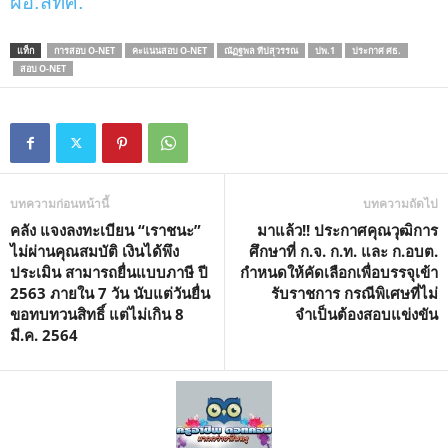
ผอ.สทศ.
แท็ก
การสอบ O-NET
คะแนนสอบ O-NET
ณัฏฐพล ทีปสุวรรณ
ปพ.1
ประกาศ ศธ.
สอบ O-NET
บทความก่อนหน้านี้
บทความถัดไป
คลัง แจงลงทะเบียน “เราชนะ”
มาแล้ว!! ประกาศคุณวุฒิ​การ
ไม่ผ่านคุณสมบัติ เงินได้พึง
ศึกษา​ที่​ ก.จ.​ ก.ท.​ และ​ ก.อบต.​
ประเมิน สามารถยื่นแบบภาษี ปี
กำหนดให้คัดเลือกเพื่อบรรจุ​เข้า
2563 ภายใน 7 วัน นับแต่วันยื่น
รับราชการ กรณีพิเศษ​ที่ไม่
ขอทบทวนสิทธิ์ แต่ไม่เกิน 8
จำเป็นต้องสอบแข่งขัน
มี.ค. 2564