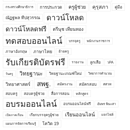
คุรุสภา
ครูผู้ช่วย
คู่มือ
การประกวด
กระทรวงศึกษาธิการ
ดาวน์โหลด
ณัฏฐพล ทีปสุวรรณ
ดาวน์โหลดฟรี
ตรีนุช เทียนทอง
ทดสอบออนไลน์
บรรจุครู
พนักงานราชการ
ภาษาไทย
ภาษาอังกฤษ
ย้ายครู
รับเกียรติบัตรฟรี
ลูกเสือ
วPA
รายงาน
วิทยฐานะ
วิทยฐานะเกณฑ์ใหม่
วิทยาการคำนวณ
วันครู
สพฐ.
วิทยาศาสตร์
สมัครสอบ
สมัครงาน
สสวท
สอบครูผู้ช่วย
สอบครู
สื่อการสอน
หลักสูตร
อบรมออนไลน์
อบรมออนไลน์ฟรี
อัมพร พินะสา
เรียนออนไลน์
เรียกบรรจุครูผู้ช่วย
แจกไฟล์
เปิดภาคเรียน
โควิด 19
แผนการจัดการเรียนรู้