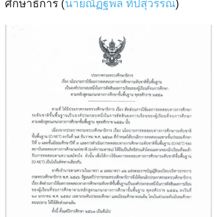
ศึกษาธิการ (
นายณัฏฐพล ทีปสุวรรณ
)