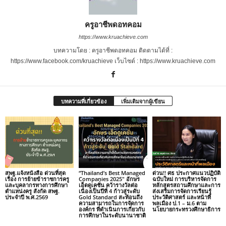
ครูอาชีพดอทคอม
https://www.kruachieve.com
บทความโดย : ครูอาชีพดอทคอม ติดตามได้ที่ :
https://www.facebook.com/kruachieve เว็บไซต์ : https://www.kruachieve.com
บทความที่เกี่ยวข้อง
เพิ่มเติมจากผู้เขียน
สพฐ.แจ้งหนังสือ ด่วนที่สุด
“Thailand’s Best Managed
ด่วน!! ศธ ประกาศแนวปฏิบัติ
เรื่อง การย้ายข้าราชการครู
Companies 2025″ อักษร
ฉบับใหม่ การบริหารจัดการ
และบุคลากรทางการศึกษา
เอ็ดดูเคชั่น คว้ารางวัลต่อ
หลักสูตรสถานศึกษาและการ
ตำแหน่งครู สังกัด สพฐ.
เนื่องเป็นปีที่ 4 ก้าวสู่ระดับ
ส่งเสริมการจัดการเรียนรู้
ประจำปี พ.ศ.2569
Gold Standard สะท้อนถึง
ประวัติศาสตร์ และหน้าที่
ความสามารถในการจัดการ
พลเมือง ป.1 – ม.6 ตาม
องค์กร ที่ดำเนินการเกี่ยวกับ
นโยบายกระทรวงศึกษาธิการ
การศึกษาในระดับนานาชาติ