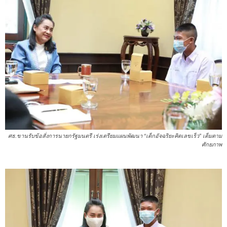
ศธ.ขานรับข้อสั่งการนายกรัฐมนตรี เร่งเตรียมแผนพัฒนา “เด็กอัจฉริยะคิดเลขเร็ว” เต็มตาม
ศักยภาพ