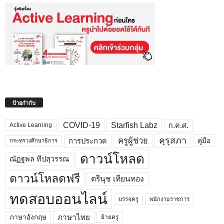
ป้ายกำกับ
COVID-19
Starfish Labz
ก.ค.ศ.
Active Learning
คุรุสภา
ครูผู้ช่วย
คู่มือ
การประกวด
กระทรวงศึกษาธิการ
ดาวน์โหลด
ณัฏฐพล ทีปสุวรรณ
ดาวน์โหลดฟรี
ตรีนุช เทียนทอง
ทดสอบออนไลน์
บรรจุครู
พนักงานราชการ
ภาษาไทย
ภาษาอังกฤษ
ย้ายครู