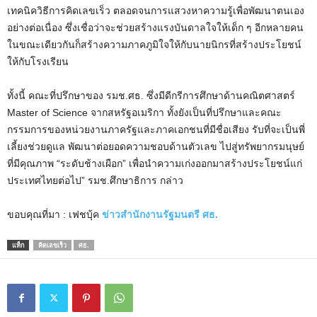
เทคนิควิธีการคิดเลขเร็ว ตลอดจนการแสวงหาความรู้เพื่อพัฒนาตนเอง
อย่างต่อเนื่อง ซึ่งเชื่อว่าจะช่วยสร้างแรงบันดาลใจให้เด็ก ๆ อีกหลายคน
ในขณะเดียวกันก็สร้างความภาคภูมิใจให้กับนายนิกรที่สร้างประโยชน์
ให้กับโรงเรียน
ทั้งนี้ คณะที่ปรึกษาของ รมช.ศธ. ซึ่งมีดีกรีการศึกษาด้านคณิตศาสตร์
Master of Science จากสหรัฐอเมริกา ทั้งยังเป็นที่ปรึกษาและคณะ
กรรมการของหน่วยงานภาครัฐและภาคเอกชนที่มีชื่อเสียง รับที่จะเป็นพี่
เลี้ยงช่วยดูแล พัฒนาต่อยอดความชอบด้านตัวเลข ไปสู่ทรัพยากรมนุษย์
ที่มีคุณภาพ “ระดับช้างเผือก” เพื่อนำความเก่งออกมาสร้างประโยชน์แก่
ประเทศไทยต่อไป” รมช.ศึกษาธิการ กล่าว
ขอบคุณที่มา : เฟชบุ้ค
ข่าวสำนักงานรัฐมนตรี ศธ.
แท็ก
คิดเลขเร็ว
ศธ.