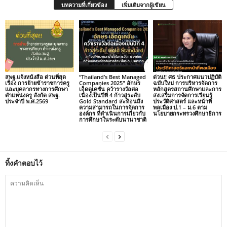
บทความที่เกี่ยวข้อง
เพิ่มเติมจากผู้เขียน
สพฐ.แจ้งหนังสือ ด่วนที่สุด
“Thailand’s Best Managed
ด่วน!! ศธ ประกาศแนวปฏิบัติ
เรื่อง การย้ายข้าราชการครู
Companies 2025″ อักษร
ฉบับใหม่ การบริหารจัดการ
และบุคลากรทางการศึกษา
เอ็ดดูเคชั่น คว้ารางวัลต่อ
หลักสูตรสถานศึกษาและการ
ตำแหน่งครู สังกัด สพฐ.
เนื่องเป็นปีที่ 4 ก้าวสู่ระดับ
ส่งเสริมการจัดการเรียนรู้
ประจำปี พ.ศ.2569
Gold Standard สะท้อนถึง
ประวัติศาสตร์ และหน้าที่
ความสามารถในการจัดการ
พลเมือง ป.1 – ม.6 ตาม
องค์กร ที่ดำเนินการเกี่ยวกับ
นโยบายกระทรวงศึกษาธิการ
การศึกษาในระดับนานาชาติ
ทิ้งคำตอบไว้