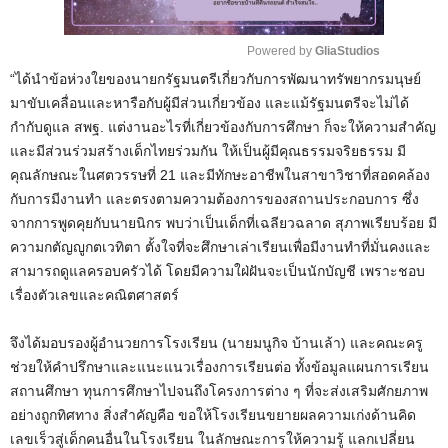
Powered by 
GliaStudios
“ได้นำข้อห่วงใยของนายกรัฐมนตรีเกี่ยวกับการพัฒนาทรัพยากรมนุษย์
M
มาขับเคลื่อนและหารือกับผู้มีส่วนเกี่ยวข้อง และแม้รัฐมนตรีจะไม่ได้
u
กำกับดูแล สพฐ. แต่งานอะไรที่เกี่ยวข้องกับการศึกษา ก็จะให้ความสำคัญ
t
และมีส่วนร่วมสร้างเด็กไทยร่วมกัน ให้เป็นผู้มีคุณธรรมจริยธรรม มี
e
คุณลักษณะในศตวรรษที่ 21 และมีทักษะอาชีพในสาขาวิชาที่สอดคล้อง
กับการมีงานทำ และตรงตามความต้องการของสถานประกอบการ ซึ่ง
จากการพูดคุยกับนายนิกร พบว่าเป็นเด็กที่เฉลียวฉลาด สุภาพเรียบร้อย มี
ความกตัญญูกตเวทิตา ตั้งใจที่จะศึกษาเล่าเรียนเพื่อมีงานทำที่มั่นคงและ
สามารถดูแลครอบครัวได้ โดยมีความใฝ่ฝันจะเป็นนักบัญชี เพราะชอบ
เรื่องตัวเลขและคณิตศาสตร์
จึงได้มอบรองผู้อำนวยการโรงเรียน (นายมนูกิจ บ้านเล้า) และคณะครู
ช่วยให้คำปรึกษาและแนะแนวเรื่องการเรียนต่อ ทั้งข้อมูลแผนการเรียน
สถานศึกษา ทุนการศึกษาไปจนถึงโครงการต่าง ๆ ที่จะส่งเสริมศักยภาพ
อย่างถูกทิศทาง สิ่งสำคัญคือ ขอให้โรงเรียนขยายผลความเก่งด้านคิด
เลขเร็วสู่เด็กคนอื่นในโรงเรียน ในลักษณะการให้ความรู้ แลกเปลี่ยน