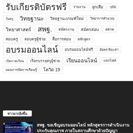
รับเกียรติบัตรฟรี
ลูกเสือ
วPA
รายงาน
วิทยฐานะ
วิทยฐานะเกณฑ์ใหม่
วิทยาการคำนวณ
วันครู
สพฐ.
วิทยาศาสตร์
สมัครสอบ
สมัครงาน
สสวท
สอบครูผู้ช่วย
สอบครู
สื่อการสอน
หลักสูตร
อบรมออนไลน์
อบรมออนไลน์ฟรี
อัมพร พินะสา
เรียนออนไลน์
เรียกบรรจุครูผู้ช่วย
แจกไฟล์
เปิดภาคเรียน
โควิด 19
แผนการจัดการเรียนรู้
ข่าวมากยิ่งขึ้น
สพฐ. ขอเชิญอบรมออนไลน์ หลักสูตรการดำเนินงาน
ประกันคุณภาพ ภายในสถานศึกษาด้วยปัญญา