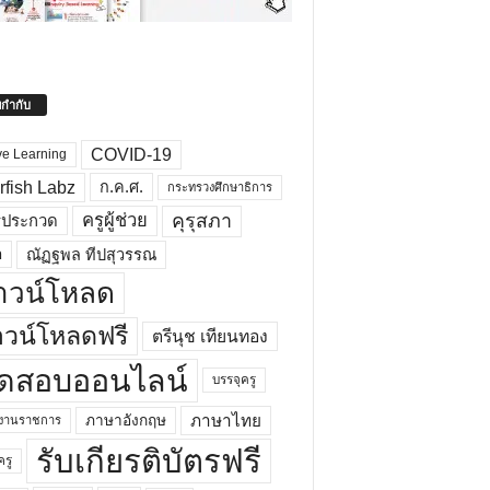
ยกำกับ
COVID-19
ve Learning
rfish Labz
ก.ค.ศ.
กระทรวงศึกษาธิการ
คุรุสภา
ครูผู้ช่วย
รประกวด
อ
ณัฏฐพล ทีปสุวรรณ
าวน์โหลด
วน์โหลดฟรี
ตรีนุช เทียนทอง
ดสอบออนไลน์
บรรจุครู
ภาษาไทย
ภาษาอังกฤษ
กงานราชการ
รับเกียรติบัตรฟรี
ครู