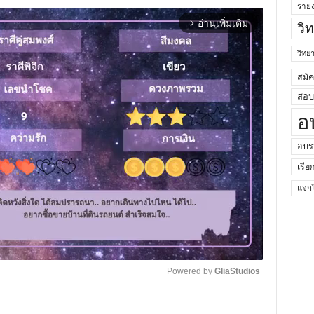
ราย
อ่านเพิ่มเติม
arrow_forward_ios
วิ
วิท
สมั
สอบค
อ
อบร
เรีย
แจกไ
Powered by 
GliaStudios
M