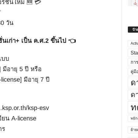
ร์ชั่นใหม่ 🆕 💳
✅
0 วัน
ป้า
ั่นเก่า+ เป็น ค.ศ.2 ขึ้นไป 👈
Acti
Sta
ปแบบ
กา
 มีอายุ 5 ปี หรือ
คู่มื
license] มีอายุ 7 ปี
ด
ดา
ท
e.ksp.or.th/ksp-esv
ียน A-license
พนั
าร
ย้าย