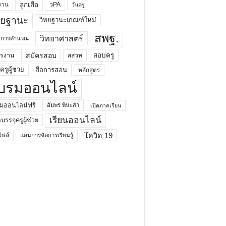
ลูกเสือ
วPA
งาน
วันครู
ทยฐานะ
วิทยฐานะเกณฑ์ใหม่
สพฐ.
วิทยาศาสตร์
ยาการคำนวณ
สมัครสอบ
สอบครู
ครงาน
สสวท
รูผู้ช่วย
สื่อการสอน
หลักสูตร
บรมออนไลน์
มออนไลน์ฟรี
อัมพร พินะสา
เปิดภาคเรียน
เรียนออนไลน์
กบรรจุครูผู้ช่วย
โควิด 19
ฟล์
แผนการจัดการเรียนรู้