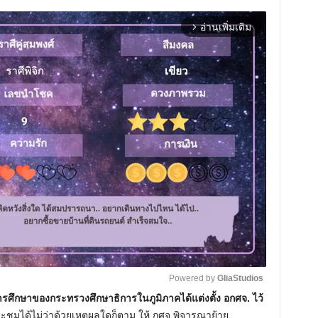
อ่านเพิ่มเติม
arrow_forward_ios
Powered by 
GliaStudios
ศึกษาของกระทรวงศึกษาธิการในภูมิภาคได้แต่งตั้ง อกศจ. ไว้
ระชุมได้ไม่ว่าด้วยเหตุผลใดก็ตาม ให้ กศจ.พิจารณาย้าย