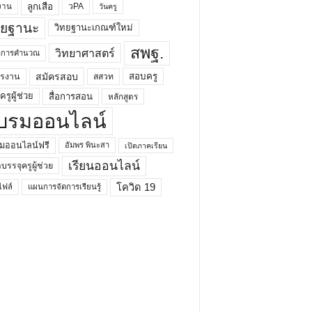
ลูกเสือ
วPA
งาน
วันครู
ทยฐานะ
วิทยฐานะเกณฑ์ใหม่
สพฐ.
วิทยาศาสตร์
ยาการคำนวณ
สมัครสอบ
สอบครู
ครงาน
สสวท
รูผู้ช่วย
สื่อการสอน
หลักสูตร
บรมออนไลน์
มออนไลน์ฟรี
อัมพร พินะสา
เปิดภาคเรียน
เรียนออนไลน์
กบรรจุครูผู้ช่วย
โควิด 19
ฟล์
แผนการจัดการเรียนรู้