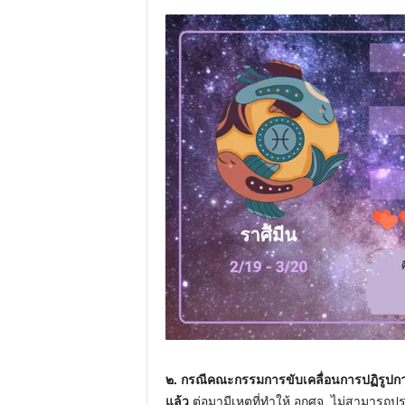
๒. กรณีคณะกรรมการขับเคลื่อนการปฏิรูปการ
แล้ว
ต่อมามีเหตุที่ทำให้ อกศจ. ไม่สามารถป