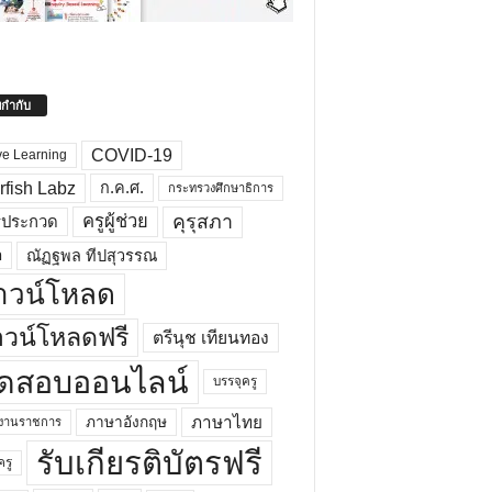
ยกำกับ
COVID-19
ve Learning
rfish Labz
ก.ค.ศ.
กระทรวงศึกษาธิการ
คุรุสภา
ครูผู้ช่วย
รประกวด
อ
ณัฏฐพล ทีปสุวรรณ
าวน์โหลด
วน์โหลดฟรี
ตรีนุช เทียนทอง
ดสอบออนไลน์
บรรจุครู
ภาษาไทย
ภาษาอังกฤษ
กงานราชการ
รับเกียรติบัตรฟรี
ครู