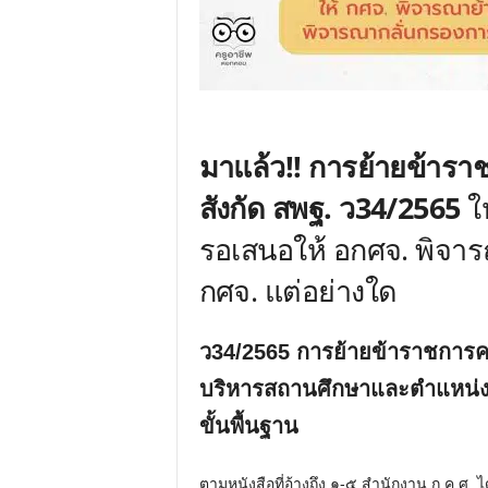
มาแล้ว!! การย้ายข้าร
สังกัด สพฐ. ว34/2565
ให
รอเสนอให้ อกศจ. พิจา
กศจ. แต่อย่างใด
ว34/2565 การย้ายข้าราชการค
บริหารสถานศึกษาและตำแหน่ง
ขั้นพื้นฐาน
ตามหนังสือที่อ้างถึง ๑-๕ สำนักงาน ก.ค.ศ.