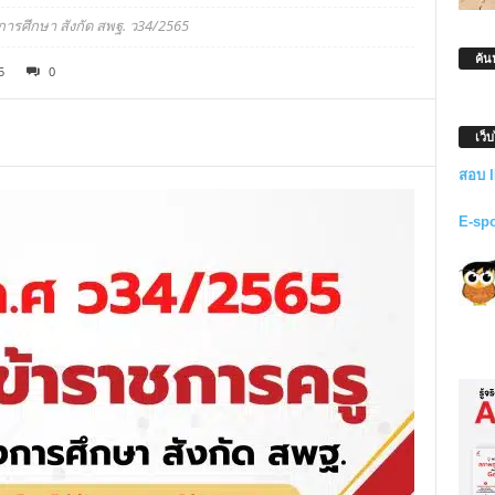
ารศึกษา สังกัด สพฐ. ว34/2565
ค้น
5
0
เว็
สอบ 
E-sp