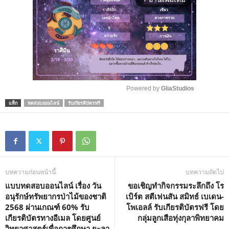
Powered by 
GliaStudios
แท็ก
ทดสอบออนไลน์
รับเกียรติบัตรฟรี
M
u
t
e
บทความก่อนหน้านี้
บทความถัดไป
แบบทดสอบออนไลน์ เรื่อง วัน
ขอเชิญทำกิจกรรมระลึกถึง โร
อนุรักษ์ทรัพยากรป่าไม้ของชาติ
เบิร์ต สตีเฟนสัน สมิทธ์ เบเดน-
2568 ผ่านเกณฑ์ 60% รับ
โพเอลล์ รับเกียรติบัตรฟรี โดย
เกียรติบัตรทางอีเมล โดยศูนย์
กลุ่มลูกเสือทุ่งกุลาพิทยาคม
วิทยาศาสตร์เพื่อการศึกษา ยะลา