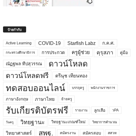
ป้ายกำกับ
COVID-19
Starfish Labz
ก.ค.ศ.
Active Learning
คุรุสภา
ครูผู้ช่วย
คู่มือ
การประกวด
กระทรวงศึกษาธิการ
ดาวน์โหลด
ณัฏฐพล ทีปสุวรรณ
ดาวน์โหลดฟรี
ตรีนุช เทียนทอง
ทดสอบออนไลน์
บรรจุครู
พนักงานราชการ
ภาษาไทย
ภาษาอังกฤษ
ย้ายครู
รับเกียรติบัตรฟรี
ลูกเสือ
วPA
รายงาน
วิทยฐานะ
วิทยฐานะเกณฑ์ใหม่
วิทยาการคำนวณ
วันครู
สพฐ.
วิทยาศาสตร์
สมัครสอบ
สมัครงาน
สสวท