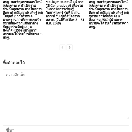
สพฐ. ขอเชิญอบรมออนไลน์
ขอเชิญอบรมออนไลน์ การ
สพฐ. ขอเชิญอบรมออนไลน์
หลักสูตรการดำเนินงาน
ใช้ Generative AI เพื่อช่วย
หลักสูตรการดำเนินงาน
ประกันคุณภาพ ภายในสถาน
ในการจัดการเรียนรู้
ประกันคุณภาพ ภายในสถาน
ศึกษาด้วยปัญญาประดิษฐ์ (AI)
วิทยาศาสตร์ รุ่นที่ 3 ผ่าน
ศึกษาด้วยปัญญาประดิษฐ์ (AI)
โมดูลที่ 2 การกำหนด
เกณฑ์ รับเกียรติบัตรจาก
ทุกวันเสาร์ตลอดเดือน
มาตรฐานการศึกษาและเป้า
สสวท. (วันที่รับสมัคร 3 – 31
สิงหาคม 2569 ผู้ผ่านการ
หมายของสถานศึกษาด้วย
ส.ค. 2569)
อบรมจะได้รับเกียรติบัตรจาก
ปัญญาประดิษฐ์ (AI) 8
สพฐ.
สิงหาคม 2569 ผู้ผ่านการ
อบรมจะได้รับเกียรติบัตรจาก
สพฐ.
ทิ้งคำตอบไว้