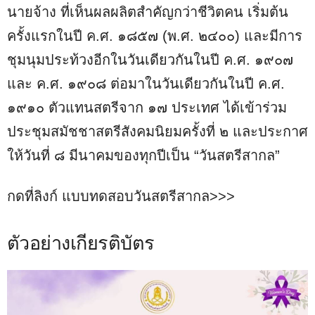
นายจ้าง ที่เห็นผลผลิตสำคัญกว่าชีวิตคน เริ่มต้น
ครั้งแรกในปี ค.ศ. ๑๘๕๗ (พ.ศ. ๒๔๐๐) และมีการ
ชุมนุมประท้วงอีกในวันเดียวกันในปี ค.ศ. ๑๙๐๗
และ ค.ศ. ๑๙๐๘ ต่อมาในวันเดียวกันในปี ค.ศ.
๑๙๑๐ ตัวแทนสตรีจาก ๑๗ ประเทศ ได้เข้าร่วม
ประชุมสมัชชาสตรีสังคมนิยมครั้งที่ ๒ และประกาศ
ให้วันที่ ๘ มีนาคมของทุกปีเป็น “วันสตรีสากล”
กดที่ลิงก์ แบบทดสอบวันสตรีสากล>>>
ตัวอย่างเกียรติบัตร