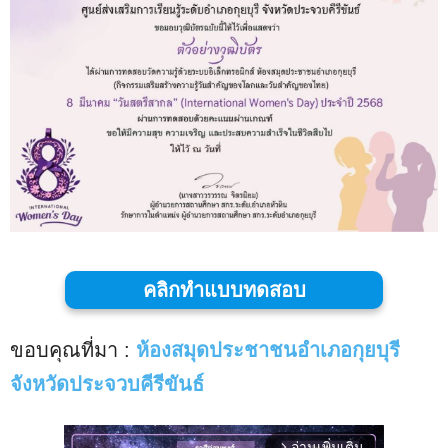
คลิกทำแบบทดสอบ
ขอบคุณที่มา :
ห้องสมุดประชาชนอำเภอกุยบุรี
จังหวัดประจวบคีรีขันธ์
อ่านเพิ่มเติม
arrow_forward_ios