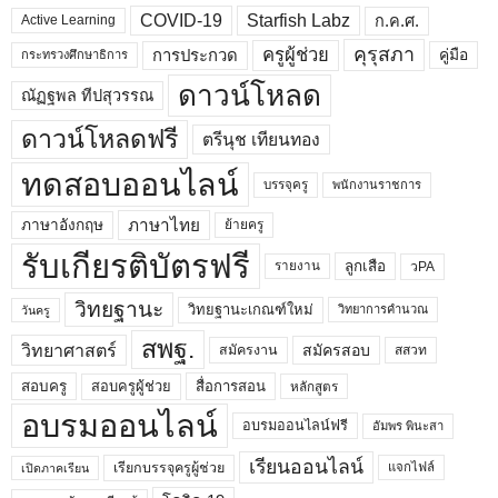
COVID-19
Starfish Labz
ก.ค.ศ.
Active Learning
คุรุสภา
ครูผู้ช่วย
คู่มือ
การประกวด
กระทรวงศึกษาธิการ
ดาวน์โหลด
ณัฏฐพล ทีปสุวรรณ
ดาวน์โหลดฟรี
ตรีนุช เทียนทอง
ทดสอบออนไลน์
บรรจุครู
พนักงานราชการ
ภาษาไทย
ภาษาอังกฤษ
ย้ายครู
รับเกียรติบัตรฟรี
ลูกเสือ
วPA
รายงาน
วิทยฐานะ
วิทยฐานะเกณฑ์ใหม่
วิทยาการคำนวณ
วันครู
สพฐ.
วิทยาศาสตร์
สมัครสอบ
สมัครงาน
สสวท
สอบครูผู้ช่วย
สอบครู
สื่อการสอน
หลักสูตร
อบรมออนไลน์
อบรมออนไลน์ฟรี
อัมพร พินะสา
เรียนออนไลน์
เรียกบรรจุครูผู้ช่วย
แจกไฟล์
เปิดภาคเรียน