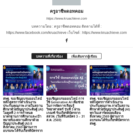
ครูอาชีพดอทคอม
https://www.kruachieve.com
บทความโดย : ครูอาชีพดอทคอม ติดตามได้ที่ :
https://www.facebook.com/kruachieve เว็บไซต์ : https://www.kruachieve.com
บทความที่เกี่ยวข้อง
เพิ่มเติมจากผู้เขียน
สพฐ. ขอเชิญอบรมออนไลน์
ขอเชิญอบรมออนไลน์ การ
สพฐ. ขอเชิญอบรมออนไลน์
หลักสูตรการดำเนินงาน
ใช้ Generative AI เพื่อช่วย
หลักสูตรการดำเนินงาน
ประกันคุณภาพ ภายในสถาน
ในการจัดการเรียนรู้
ประกันคุณภาพ ภายในสถาน
ศึกษาด้วยปัญญาประดิษฐ์ (AI)
วิทยาศาสตร์ รุ่นที่ 3 ผ่าน
ศึกษาด้วยปัญญาประดิษฐ์ (AI)
โมดูลที่ 2 การกำหนด
เกณฑ์ รับเกียรติบัตรจาก
ทุกวันเสาร์ตลอดเดือน
มาตรฐานการศึกษาและเป้า
สสวท. (วันที่รับสมัคร 3 – 31
สิงหาคม 2569 ผู้ผ่านการ
หมายของสถานศึกษาด้วย
ส.ค. 2569)
อบรมจะได้รับเกียรติบัตรจาก
ปัญญาประดิษฐ์ (AI) 8
สพฐ.
สิงหาคม 2569 ผู้ผ่านการ
อบรมจะได้รับเกียรติบัตรจาก