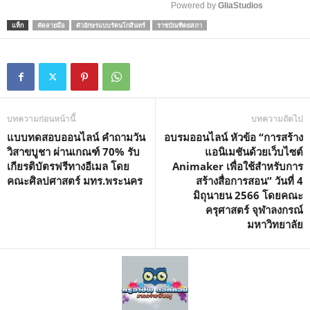
Powered by 
GliaStudios
แท็ก
คัดลายมือ
ตัวอักษรแบบรัตนโกสินทร์
ราชบัณฑิตยสภา
M
u
t
e
บทความก่อนหน้านี้
บทความถัดไป
แบบทดสอบออนไลน์ คำถามวัน
อบรมออนไลน์ หัวข้อ “การสร้าง
วิสาขบูชา ผ่านเกณฑ์ 70% รับ
แอนิเมชันด้วยเว็บไซต์
เกียรติบัตรฟรีทางอีเมล โดย
Animaker เพื่อใช้สำหรับการ
คณะศิลปศาสตร์ มทร.พระนคร
สร้างสื่อการสอน” วันที่ 4
มิถุนายน 2566 โดยคณะ
ครุศาสตร์ จุฬาลงกรณ์
มหาวิทยาลัย