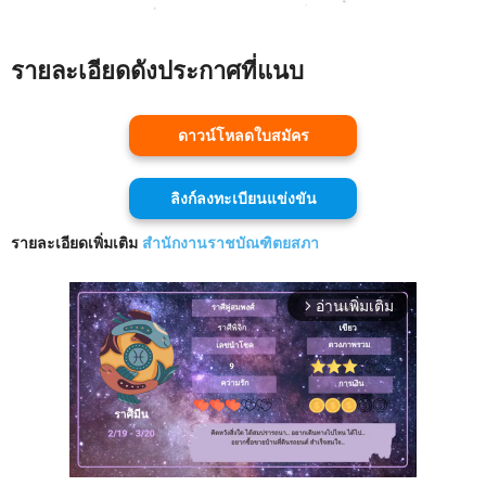
รายละเอียดดังประกาศที่แนบ
ดาวน์โหลดใบสมัคร
ลิงก์ลงทะเบียนแข่งขัน
รายละเอียดเพิ่มเติม
สำนักงานราชบัณฑิตยสภา
อ่านเพิ่มเติม
arrow_forward_ios