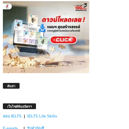
ค้นหา
เว็บไซต์พันธมิตรฯ
สอบ IELTS
|
IELTS Life Skills
E-sports
|
รับทำบัญชี