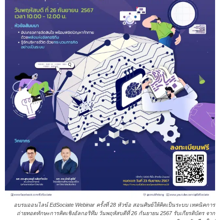
อบรมออนไลน์ EdSociate Webinar ครั้งที่ 28 หัวข้อ สอนศิษย์ให้คิดเป็นระบบ เทคนิคการ
ถ่ายทอดทักษะการคิดเชิงอัลกอริทึม วันพฤหัสบดีที่ 26 กันยายน 2567 รับเกียรติบัตร จาก