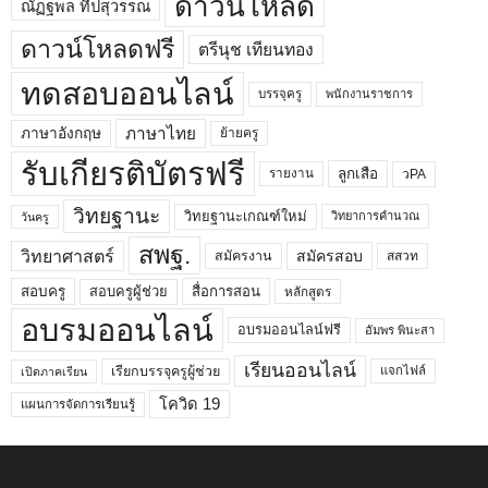
ดาวน์โหลด
ณัฏฐพล ทีปสุวรรณ
ดาวน์โหลดฟรี
ตรีนุช เทียนทอง
ทดสอบออนไลน์
บรรจุครู
พนักงานราชการ
ภาษาไทย
ภาษาอังกฤษ
ย้ายครู
รับเกียรติบัตรฟรี
ลูกเสือ
วPA
รายงาน
วิทยฐานะ
วิทยฐานะเกณฑ์ใหม่
วิทยาการคำนวณ
วันครู
สพฐ.
วิทยาศาสตร์
สมัครสอบ
สมัครงาน
สสวท
สอบครูผู้ช่วย
สอบครู
สื่อการสอน
หลักสูตร
อบรมออนไลน์
อบรมออนไลน์ฟรี
อัมพร พินะสา
เรียนออนไลน์
เรียกบรรจุครูผู้ช่วย
แจกไฟล์
เปิดภาคเรียน
โควิด 19
แผนการจัดการเรียนรู้