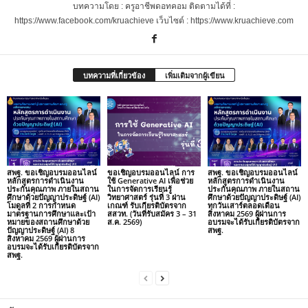
บทความโดย : ครูอาชีพดอทคอม ติดตามได้ที่ :
https://www.facebook.com/kruachieve เว็บไซต์ : https://www.kruachieve.com
บทความที่เกี่ยวข้อง
เพิ่มเติมจากผู้เขียน
สพฐ. ขอเชิญอบรมออนไลน์
ขอเชิญอบรมออนไลน์ การ
สพฐ. ขอเชิญอบรมออนไลน์
หลักสูตรการดำเนินงาน
ใช้ Generative AI เพื่อช่วย
หลักสูตรการดำเนินงาน
ประกันคุณภาพ ภายในสถาน
ในการจัดการเรียนรู้
ประกันคุณภาพ ภายในสถาน
ศึกษาด้วยปัญญาประดิษฐ์ (AI)
วิทยาศาสตร์ รุ่นที่ 3 ผ่าน
ศึกษาด้วยปัญญาประดิษฐ์ (AI)
โมดูลที่ 2 การกำหนด
เกณฑ์ รับเกียรติบัตรจาก
ทุกวันเสาร์ตลอดเดือน
มาตรฐานการศึกษาและเป้า
สสวท. (วันที่รับสมัคร 3 – 31
สิงหาคม 2569 ผู้ผ่านการ
หมายของสถานศึกษาด้วย
ส.ค. 2569)
อบรมจะได้รับเกียรติบัตรจาก
ปัญญาประดิษฐ์ (AI) 8
สพฐ.
สิงหาคม 2569 ผู้ผ่านการ
อบรมจะได้รับเกียรติบัตรจาก
สพฐ.