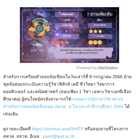
อ่านเพิ่มเติม
arrow_forward_ios
Powered by 
GliaStudios
สำหรับการเตรียมตัวสอบข้อเขียนในวันเสาร์ที่ 8 กรกฎาคม 2566 ด้วย
M
ชุดข้อสอบประเมินความรู้วิชาฟิสิกส์ เคมี ชีววิทยา วิทยาการ
u
คอมพิวเตอร์ และคณิตศาสตร์ (สอบเพียง 1 วิชา เฉพาะวิชาเอกที่เลือก
t
ศึกษาต่อ) ผู้สนใจสมัครยังสามารถใช้
กรอบความรู้สาขาวิชาต่างๆ
e
สำหรับการสอบข้อเขียนทุน สควค. ป.โท ประจำปีการศึกษา 2566
ได้
เช่นเดิม
ดูรายละเอียดที่
https://shorturl.asia/XHtTP
หรือสอบถามที่โครงการ
สควค. สสวท. อีเมล :
psmt@ipst.ac.th