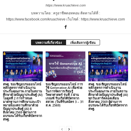
https://www.kruachieve.com
บทความโดย : ครูอาชีพดอทคอม ติดตามได้ที่ :
https://www.facebook.com/kruachieve เว็บไซต์ : https://www.kruachieve.com
บทความที่เกี่ยวข้อง
เพิ่มเติมจากผู้เขียน
สพฐ. ขอเชิญอบรมออนไลน์
ขอเชิญอบรมออนไลน์ การ
สพฐ. ขอเชิญอบรมออนไลน์
หลักสูตรการดำเนินงาน
ใช้ Generative AI เพื่อช่วย
หลักสูตรการดำเนินงาน
ประกันคุณภาพ ภายในสถาน
ในการจัดการเรียนรู้
ประกันคุณภาพ ภายในสถาน
ศึกษาด้วยปัญญาประดิษฐ์ (AI)
วิทยาศาสตร์ รุ่นที่ 3 ผ่าน
ศึกษาด้วยปัญญาประดิษฐ์ (AI)
โมดูลที่ 2 การกำหนด
เกณฑ์ รับเกียรติบัตรจาก
ทุกวันเสาร์ตลอดเดือน
มาตรฐานการศึกษาและเป้า
สสวท. (วันที่รับสมัคร 3 – 31
สิงหาคม 2569 ผู้ผ่านการ
หมายของสถานศึกษาด้วย
ส.ค. 2569)
อบรมจะได้รับเกียรติบัตรจาก
ปัญญาประดิษฐ์ (AI) 8
สพฐ.
สิงหาคม 2569 ผู้ผ่านการ
อบรมจะได้รับเกียรติบัตรจาก
สพฐ.