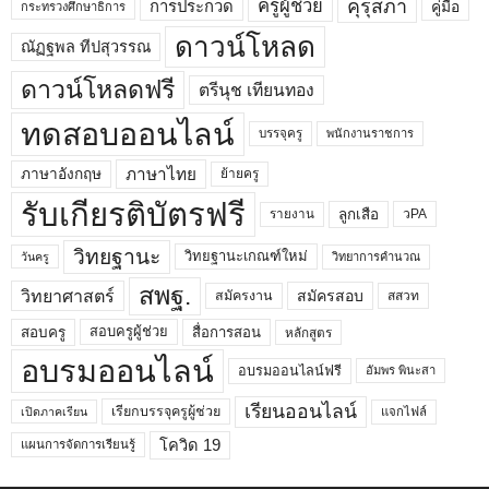
คุรุสภา
ครูผู้ช่วย
คู่มือ
การประกวด
กระทรวงศึกษาธิการ
ดาวน์โหลด
ณัฏฐพล ทีปสุวรรณ
ดาวน์โหลดฟรี
ตรีนุช เทียนทอง
ทดสอบออนไลน์
บรรจุครู
พนักงานราชการ
ภาษาไทย
ภาษาอังกฤษ
ย้ายครู
รับเกียรติบัตรฟรี
ลูกเสือ
วPA
รายงาน
วิทยฐานะ
วิทยฐานะเกณฑ์ใหม่
วิทยาการคำนวณ
วันครู
สพฐ.
วิทยาศาสตร์
สมัครสอบ
สมัครงาน
สสวท
สอบครูผู้ช่วย
สอบครู
สื่อการสอน
หลักสูตร
อบรมออนไลน์
อบรมออนไลน์ฟรี
อัมพร พินะสา
เรียนออนไลน์
เรียกบรรจุครูผู้ช่วย
แจกไฟล์
เปิดภาคเรียน
โควิด 19
แผนการจัดการเรียนรู้