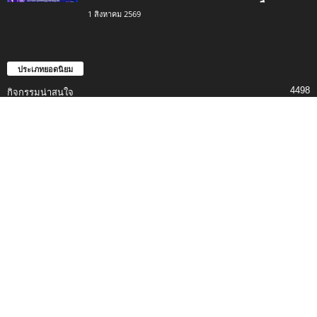
1 สิงหาคม 2569
ประเภทยอดนิยม
4498
กิจกรรมน่าสนใจ
2420
ข่าวการศึกษา
1334
ดาวน์โหลด
746
เรื่องราวน่าสนใจ
494
สอบครู
353
ข่าวทั่วไป
339
แจกสื่อการสอน
⌂ Home
ข่าวสาร
กิจกรรม
สื่อการสอน
วิชาชีพครู
สาระความรู้
เกี่ยวกับเรา