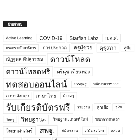
ป้ายกำกับ
COVID-19
Starfish Labz
ก.ค.ศ.
Active Learning
คุรุสภา
ครูผู้ช่วย
คู่มือ
การประกวด
กระทรวงศึกษาธิการ
ดาวน์โหลด
ณัฏฐพล ทีปสุวรรณ
ดาวน์โหลดฟรี
ตรีนุช เทียนทอง
ทดสอบออนไลน์
บรรจุครู
พนักงานราชการ
ภาษาไทย
ภาษาอังกฤษ
ย้ายครู
รับเกียรติบัตรฟรี
ลูกเสือ
วPA
รายงาน
วิทยฐานะ
วิทยฐานะเกณฑ์ใหม่
วิทยาการคำนวณ
วันครู
สพฐ.
วิทยาศาสตร์
สมัครสอบ
สมัครงาน
สสวท