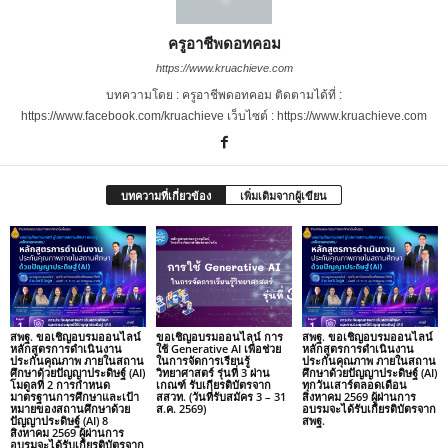
ครูอาชีพดอทคอม
https://www.kruachieve.com
บทความโดย : ครูอาชีพดอทคอม ติดตามได้ที่ :
https://www.facebook.com/kruachieve เว็บไซต์ : https://www.kruachieve.com
บทความที่เกี่ยวข้อง
เพิ่มเติมจากผู้เขียน
สพฐ. ขอเชิญอบรมออนไลน์
ขอเชิญอบรมออนไลน์ การ
สพฐ. ขอเชิญอบรมออนไลน์
หลักสูตรการดำเนินงาน
ใช้ Generative AI เพื่อช่วย
หลักสูตรการดำเนินงาน
ประกันคุณภาพ ภายในสถาน
ในการจัดการเรียนรู้
ประกันคุณภาพ ภายในสถาน
ศึกษาด้วยปัญญาประดิษฐ์ (AI)
วิทยาศาสตร์ รุ่นที่ 3 ผ่าน
ศึกษาด้วยปัญญาประดิษฐ์ (AI)
โมดูลที่ 2 การกำหนด
เกณฑ์ รับเกียรติบัตรจาก
ทุกวันเสาร์ตลอดเดือน
มาตรฐานการศึกษาและเป้า
สสวท. (วันที่รับสมัคร 3 – 31
สิงหาคม 2569 ผู้ผ่านการ
หมายของสถานศึกษาด้วย
ส.ค. 2569)
อบรมจะได้รับเกียรติบัตรจาก
ปัญญาประดิษฐ์ (AI) 8
สพฐ.
สิงหาคม 2569 ผู้ผ่านการ
อบรมจะได้รับเกียรติบัตรจาก