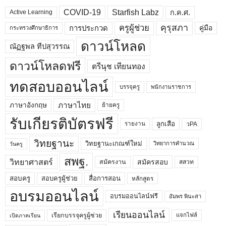
COVID-19
Starfish Labz
ก.ค.ศ.
Active Learning
คุรุสภา
ครูผู้ช่วย
คู่มือ
การประกวด
กระทรวงศึกษาธิการ
ดาวน์โหลด
ณัฏฐพล ทีปสุวรรณ
ดาวน์โหลดฟรี
ตรีนุช เทียนทอง
ทดสอบออนไลน์
บรรจุครู
พนักงานราชการ
ภาษาไทย
ภาษาอังกฤษ
ย้ายครู
รับเกียรติบัตรฟรี
ลูกเสือ
วPA
รายงาน
วิทยฐานะ
วิทยฐานะเกณฑ์ใหม่
วิทยาการคำนวณ
วันครู
สพฐ.
วิทยาศาสตร์
สมัครสอบ
สมัครงาน
สสวท
สอบครูผู้ช่วย
สอบครู
สื่อการสอน
หลักสูตร
อบรมออนไลน์
อบรมออนไลน์ฟรี
อัมพร พินะสา
เรียนออนไลน์
เรียกบรรจุครูผู้ช่วย
แจกไฟล์
เปิดภาคเรียน