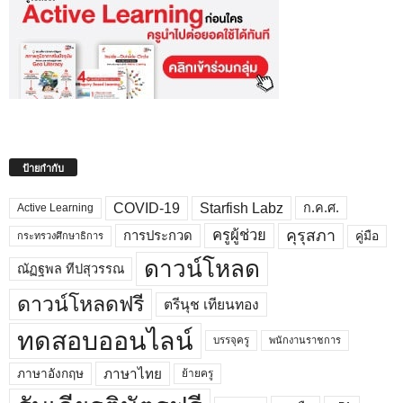
ป้ายกำกับ
COVID-19
Starfish Labz
ก.ค.ศ.
Active Learning
คุรุสภา
ครูผู้ช่วย
คู่มือ
การประกวด
กระทรวงศึกษาธิการ
ดาวน์โหลด
ณัฏฐพล ทีปสุวรรณ
ดาวน์โหลดฟรี
ตรีนุช เทียนทอง
ทดสอบออนไลน์
บรรจุครู
พนักงานราชการ
ภาษาไทย
ภาษาอังกฤษ
ย้ายครู