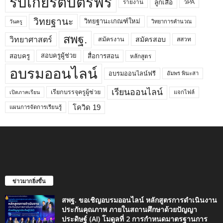
รับเกียรติบัตรฟรี
ลูกเสือ
วPA
รายงาน
วิทยฐานะ
วิทยฐานะเกณฑ์ใหม่
วิทยาการคำนวณ
วันครู
สพฐ.
วิทยาศาสตร์
สมัครสอบ
สมัครงาน
สสวท
สอบครูผู้ช่วย
สอบครู
สื่อการสอน
หลักสูตร
อบรมออนไลน์
อบรมออนไลน์ฟรี
อัมพร พินะสา
เรียนออนไลน์
เรียกบรรจุครูผู้ช่วย
แจกไฟล์
เปิดภาคเรียน
โควิด 19
แผนการจัดการเรียนรู้
ข่าวมากยิ่งขึ้น
สพฐ. ขอเชิญอบรมออนไลน์ หลักสูตรการดำเนินงาน
ประกันคุณภาพ ภายในสถานศึกษาด้วยปัญญา
ประดิษฐ์ (AI) โมดูลที่ 2 การกำหนดมาตรฐานการ