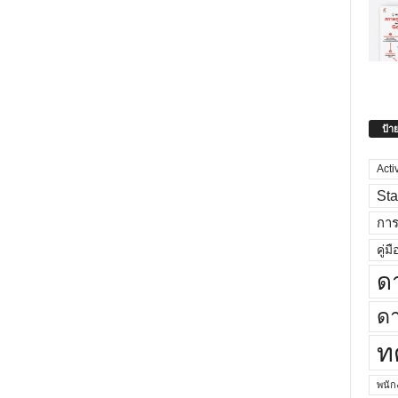
ป้า
Acti
Sta
กา
คู่มื
ด
ดา
ท
พนั