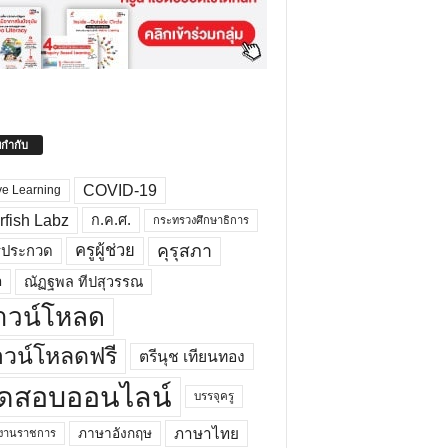
ยกำกับ
COVID-19
ve Learning
rfish Labz
ก.ค.ศ.
กระทรวงศึกษาธิการ
คุรุสภา
ครูผู้ช่วย
รประกวด
อ
ณัฏฐพล ทีปสุวรรณ
าวน์โหลด
วน์โหลดฟรี
ตรีนุช เทียนทอง
ดสอบออนไลน์
บรรจุครู
ภาษาไทย
ภาษาอังกฤษ
กงานราชการ