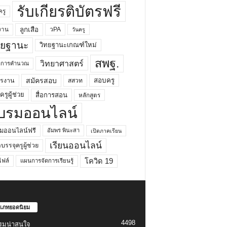
รับเกียรติบัตรฟรี
ครู
ลูกเสือ
วPA
งาน
วันครู
ทยฐานะ
วิทยฐานะเกณฑ์ใหม่
สพฐ.
วิทยาศาสตร์
ยาการคำนวณ
สมัครสอบ
สอบครู
ครงาน
สสวท
รูผู้ช่วย
สื่อการสอน
หลักสูตร
บรมออนไลน์
มออนไลน์ฟรี
อัมพร พินะสา
เปิดภาคเรียน
เรียนออนไลน์
กบรรจุครูผู้ช่วย
โควิด 19
ฟล์
แผนการจัดการเรียนรู้
เภทยอดนิยม
4498
รมน่าสนใจ