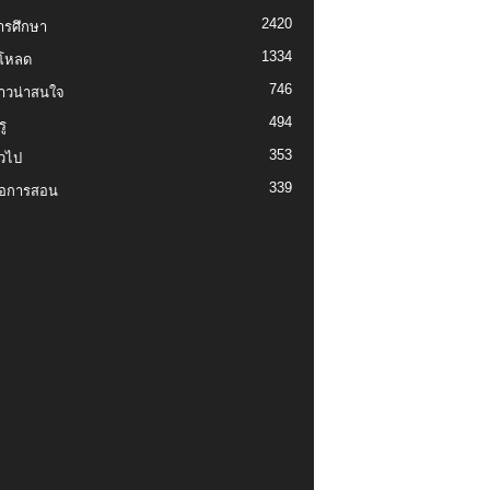
2420
ารศึกษา
1334
์โหลด
746
งราวน่าสนใจ
494
ู
353
่วไป
339
่อการสอน