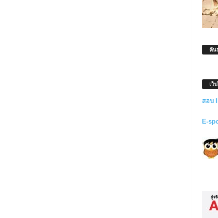
ค้น
เว็
สอบ 
E-sp