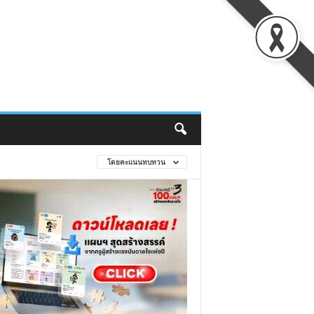
โดยคะแนนทบทวน