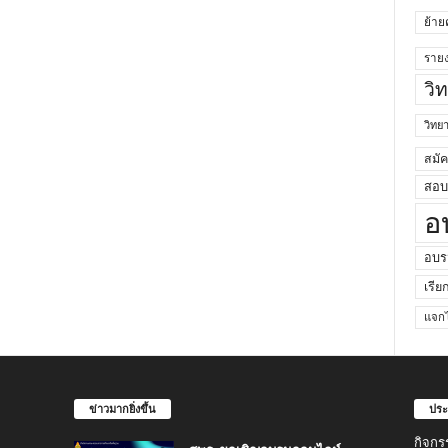
ย้าย
ราย
วิ
วิท
สมั
สอบค
อ
อบร
เรีย
แจกไ
ข่าวมากยิ่งขึ้น
ประ
กิจกร