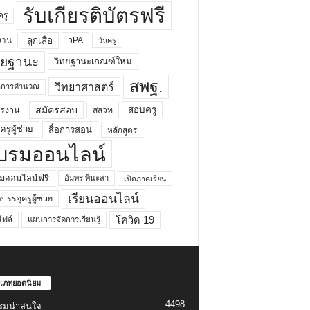
รับเกียรติบัตรฟรี
ครู
ลูกเสือ
วPA
งาน
วันครู
ทยฐานะ
วิทยฐานะเกณฑ์ใหม่
สพฐ.
วิทยาศาสตร์
ยาการคำนวณ
สมัครสอบ
สอบครู
ครงาน
สสวท
รูผู้ช่วย
สื่อการสอน
หลักสูตร
บรมออนไลน์
มออนไลน์ฟรี
อัมพร พินะสา
เปิดภาคเรียน
เรียนออนไลน์
กบรรจุครูผู้ช่วย
โควิด 19
ฟล์
แผนการจัดการเรียนรู้
เภทยอดนิยม
4498
รมน่าสนใจ