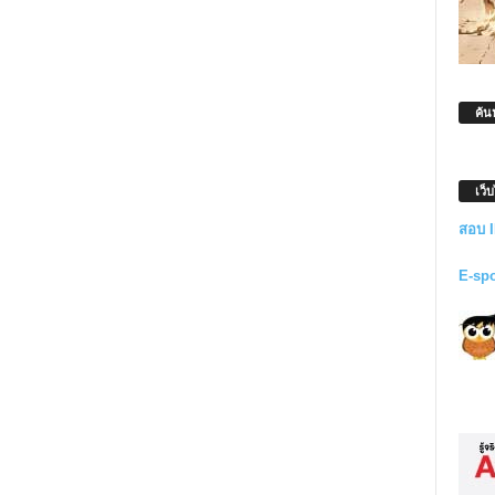
ค้น
เว็
สอบ 
E-sp