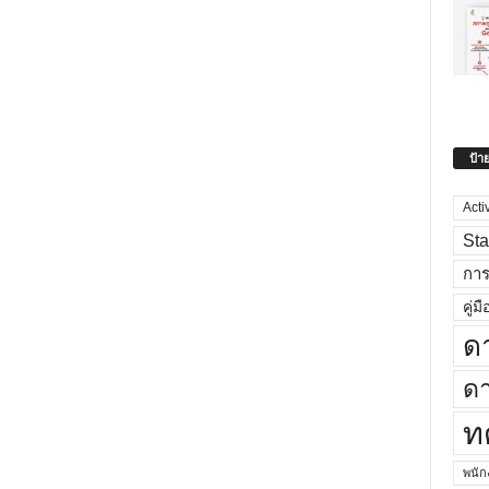
ป้า
Acti
Sta
กา
คู่มื
ด
ดา
ท
พนั