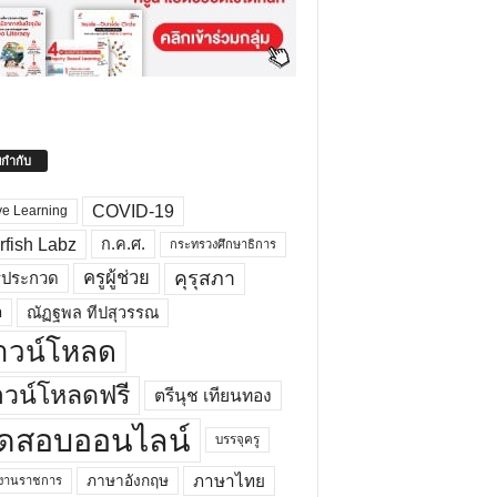
ยกำกับ
COVID-19
ve Learning
rfish Labz
ก.ค.ศ.
กระทรวงศึกษาธิการ
คุรุสภา
ครูผู้ช่วย
รประกวด
อ
ณัฏฐพล ทีปสุวรรณ
าวน์โหลด
วน์โหลดฟรี
ตรีนุช เทียนทอง
ดสอบออนไลน์
บรรจุครู
ภาษาไทย
ภาษาอังกฤษ
กงานราชการ