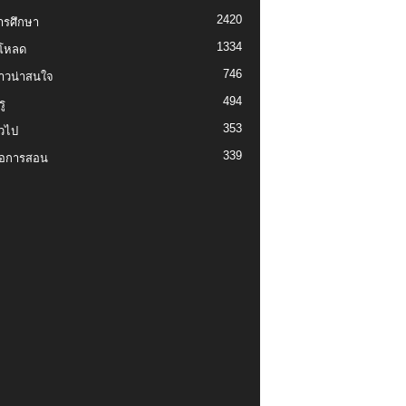
2420
ารศึกษา
1334
์โหลด
746
งราวน่าสนใจ
494
ู
353
่วไป
339
่อการสอน