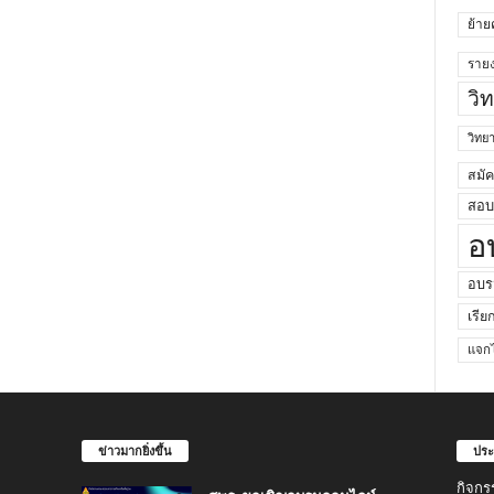
ย้าย
ราย
วิ
วิท
สมั
สอบค
อ
อบร
เรีย
แจกไ
ข่าวมากยิ่งขึ้น
ประ
กิจกร