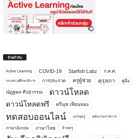
ป้ายกำกับ
COVID-19
Starfish Labz
ก.ค.ศ.
Active Learning
คุรุสภา
ครูผู้ช่วย
คู่มือ
การประกวด
กระทรวงศึกษาธิการ
ดาวน์โหลด
ณัฏฐพล ทีปสุวรรณ
ดาวน์โหลดฟรี
ตรีนุช เทียนทอง
ทดสอบออนไลน์
บรรจุครู
พนักงานราชการ
ภาษาไทย
ภาษาอังกฤษ
ย้ายครู