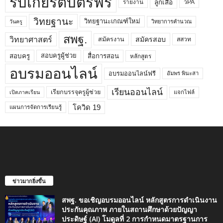
รับเกียรติบัตรฟรี
ลูกเสือ
วPA
รายงาน
วิทยฐานะ
วิทยฐานะเกณฑ์ใหม่
วิทยาการคำนวณ
วันครู
สพฐ.
วิทยาศาสตร์
สมัครสอบ
สมัครงาน
สสวท
สอบครูผู้ช่วย
สอบครู
สื่อการสอน
หลักสูตร
อบรมออนไลน์
อบรมออนไลน์ฟรี
อัมพร พินะสา
เรียนออนไลน์
เรียกบรรจุครูผู้ช่วย
แจกไฟล์
เปิดภาคเรียน
โควิด 19
แผนการจัดการเรียนรู้
ข่าวมากยิ่งขึ้น
สพฐ. ขอเชิญอบรมออนไลน์ หลักสูตรการดำเนินงาน
ประกันคุณภาพ ภายในสถานศึกษาด้วยปัญญา
ประดิษฐ์ (AI) โมดูลที่ 2 การกำหนดมาตรฐานการ